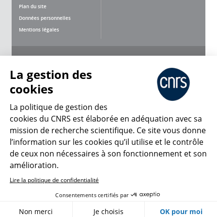
Plan du site
Données personnelles
Mentions légales
Nous suivre
Partager
La gestion des
cookies
La politique de gestion des
cookies du CNRS est élaborée en adéquation avec sa
mission de recherche scientifique. Ce site vous donne
CNRS Le Mag
l’information sur les cookies qu’il utilise et le contrôle
de ceux non nécessaires à son fonctionnement et son
© 2026, CNRS
amélioration.
Lire la politique de confidentialité
Créer un compte
Se connecter
Accessibilité : non conforme
Consentements certifiés par
Gestion des cookies
Non merci
Je choisis
OK pour moi