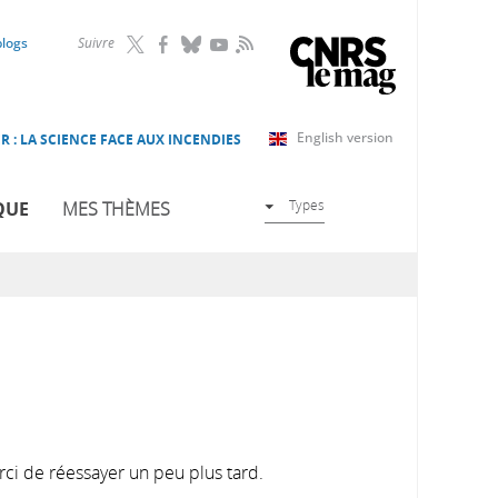
RSS
blogs
Suivre
English version
R : LA SCIENCE FACE AUX INCENDIES
Types
QUE
MES THÈMES
rci de réessayer un peu plus tard.