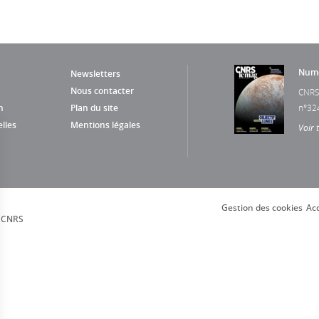
Numé
Newsletters
Nous contacter
CNRS
n
Plan du site
n°32
lles
Mentions légales
Voir 
Gestion des cookies
Acc
, CNRS