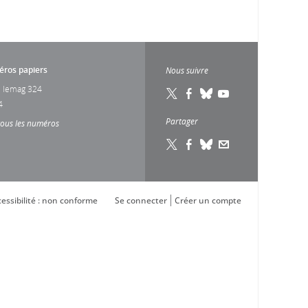
ros papiers
Nous suivre
 lemag 324
4
Partager
tous les numéros
essibilité : non conforme
Se connecter
Créer un compte