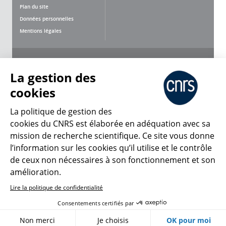
Plan du site
Données personnelles
Mentions légales
Nous suivre
Partager
La gestion des
cookies
La politique de gestion des
cookies du CNRS est élaborée en adéquation avec sa
mission de recherche scientifique. Ce site vous donne
CNRS Le Mag
l’information sur les cookies qu’il utilise et le contrôle
de ceux non nécessaires à son fonctionnement et son
© 2026, CNRS
amélioration.
Lire la politique de confidentialité
Créer un compte
Se connecter
Accessibilité : non conforme
Consentements certifiés par
Gestion des cookies
Non merci
Je choisis
OK pour moi