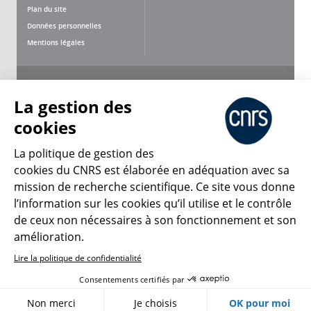
Plan du site
Données personnelles
Mentions légales
Nous suivre
Partager
La gestion des
cookies
La politique de gestion des
cookies du CNRS est élaborée en adéquation avec sa
mission de recherche scientifique. Ce site vous donne
CNRS Le Mag
l’information sur les cookies qu’il utilise et le contrôle
de ceux non nécessaires à son fonctionnement et son
© 2026, CNRS
amélioration.
Lire la politique de confidentialité
Créer un compte
Se connecter
Accessibilité : non conforme
Consentements certifiés par
Gestion des cookies
Non merci
Je choisis
OK pour moi