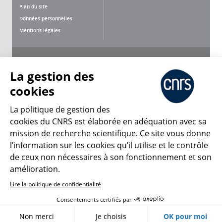
Plan du site
Données personnelles
Mentions légales
Nous suivre
Partager
La gestion des
cookies
La politique de gestion des
cookies du CNRS est élaborée en adéquation avec sa
mission de recherche scientifique. Ce site vous donne
CNRS Le Mag
l’information sur les cookies qu’il utilise et le contrôle
de ceux non nécessaires à son fonctionnement et son
© 2026, CNRS
amélioration.
Lire la politique de confidentialité
Créer un compte
Se connecter
Accessibilité : non conforme
Consentements certifiés par
Gestion des cookies
Non merci
Je choisis
OK pour moi