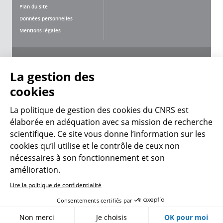
Plan du site
Données personnelles
Mentions légales
Nous suivre
Partager
La gestion des
cookies
La politique de gestion des cookies du CNRS est
élaborée en adéquation avec sa mission de recherche
scientifique. Ce site vous donne l’information sur les
CNRS Le Mag
cookies qu’il utilise et le contrôle de ceux non
nécessaires à son fonctionnement et son
© 2026, CNRS
amélioration.
Lire la politique de confidentialité
Créer un compte
Se connecter
Accessibilité : non conforme
Consentements certifiés par
Gestion des cookies
Non merci
Je choisis
OK pour moi