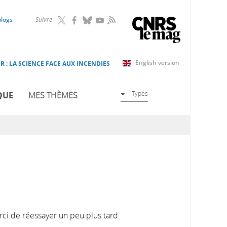
RSS
blogs
Suivre
English version
R : LA SCIENCE FACE AUX INCENDIES
Types
QUE
MES THÈMES
rci de réessayer un peu plus tard.