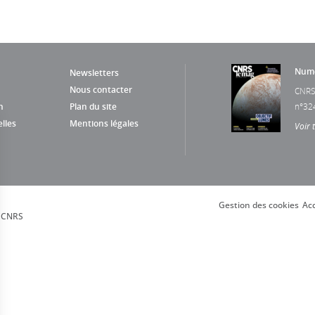
Numé
Newsletters
Nous contacter
CNRS
n
Plan du site
n°32
lles
Mentions légales
Voir 
Gestion des cookies
Acc
, CNRS