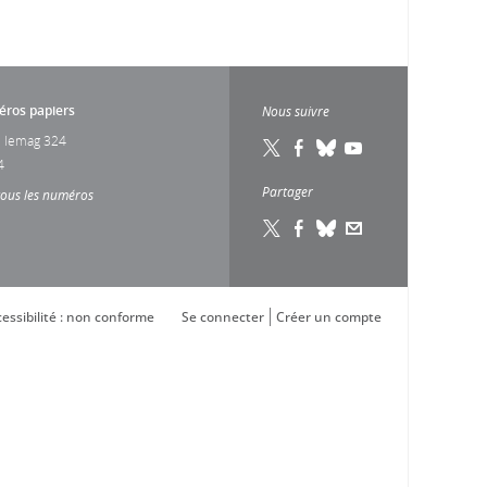
ros papiers
Nous suivre
 lemag 324
4
Partager
tous les numéros
essibilité : non conforme
Se connecter
Créer un compte