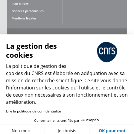
Plan du site
Données personnelles
Mentions légales
Nous suivre
Partager
La gestion des
cookies
La politique de gestion des
cookies du CNRS est élaborée en adéquation avec sa
mission de recherche scientifique. Ce site vous donne
CNRS Le Mag
l’information sur les cookies qu’il utilise et le contrôle
de ceux non nécessaires à son fonctionnement et son
© 2026, CNRS
amélioration.
Lire la politique de confidentialité
Créer un compte
Se connecter
Accessibilité : non conforme
Consentements certifiés par
Gestion des cookies
Non merci
Je choisis
OK pour moi