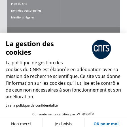
Plan du site
Données personnelles
Mentions légales
Nous suivre
Partager
La gestion des
cookies
La politique de gestion des
cookies du CNRS est élaborée en adéquation avec sa
mission de recherche scientifique. Ce site vous donne
CNRS Le Mag
l’information sur les cookies qu’il utilise et le contrôle
de ceux non nécessaires à son fonctionnement et son
© 2026, CNRS
amélioration.
Lire la politique de confidentialité
Créer un compte
Se connecter
Accessibilité : non conforme
Consentements certifiés par
Gestion des cookies
Non merci
Je choisis
OK pour moi