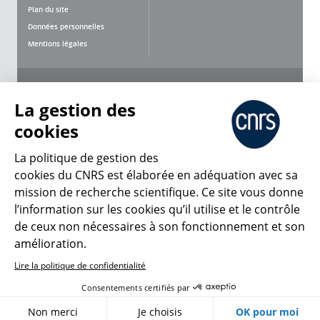
Plan du site
Données personnelles
Mentions légales
Nous suivre
Partager
La gestion des
cookies
La politique de gestion des
cookies du CNRS est élaborée en adéquation avec sa
mission de recherche scientifique. Ce site vous donne
CNRS Le Mag
l’information sur les cookies qu’il utilise et le contrôle
de ceux non nécessaires à son fonctionnement et son
© 2026, CNRS
amélioration.
Lire la politique de confidentialité
Créer un compte
Se connecter
Accessibilité : non conforme
Consentements certifiés par
Gestion des cookies
Non merci
Je choisis
OK pour moi