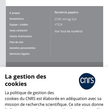
Numéros papiers
À propos
Newsletters
CNRS lemag 324
n°324
Équipe / crédits
Nous contacter
Voir tous les numéros
Charte d'utilisation
Plan du site
Données personnelles
Mentions légales
Nous suivre
Partager
La gestion des
cookies
La politique de gestion des
cookies du CNRS est élaborée en adéquation avec sa
mission de recherche scientifique. Ce site vous donne
CNRS Le Mag