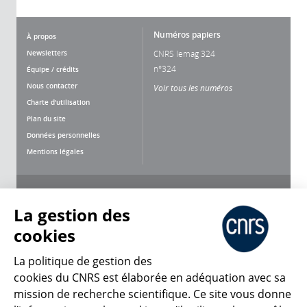
Numéros papiers
À propos
Newsletters
CNRS lemag 324
n°324
Équipe / crédits
Nous contacter
Voir tous les numéros
Charte d'utilisation
Plan du site
Données personnelles
Mentions légales
Nous suivre
Partager
La gestion des
cookies
La politique de gestion des
cookies du CNRS est élaborée en adéquation avec sa
mission de recherche scientifique. Ce site vous donne
CNRS Le Mag