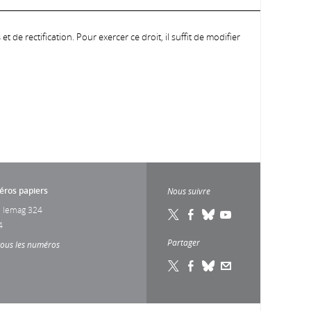
 de rectification. Pour exercer ce droit, il suffit de modifier
ros papiers
Nous suivre
 lemag 324
4
Partager
tous les numéros