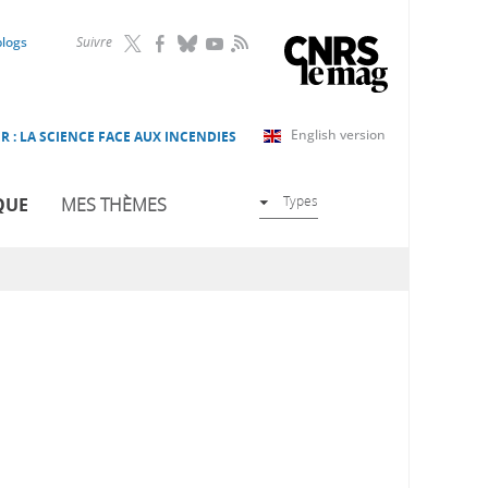
RSS
blogs
Suivre
English version
R : LA SCIENCE FACE AUX INCENDIES
Types
QUE
MES THÈMES