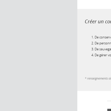
Créer un com
De conserve
De personna
De sauvegar
De gérer v
* renseignements ob