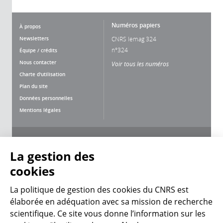
Numéros papiers
À propos
Newsletters
CNRS lemag 324
n°324
Équipe / crédits
Nous contacter
Voir tous les numéros
Charte d'utilisation
Plan du site
Données personnelles
Mentions légales
Nous suivre
Partager
La gestion des
cookies
La politique de gestion des cookies du CNRS est
élaborée en adéquation avec sa mission de recherche
scientifique. Ce site vous donne l’information sur les
CNRS Le Mag