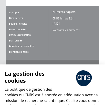
Numéros papiers
À propos
Newsletters
CNRS lemag 324
n°324
Équipe / crédits
Nous contacter
Voir tous les numéros
Charte d'utilisation
Plan du site
Données personnelles
Mentions légales
Nous suivre
Partager
La gestion des
cookies
La politique de gestion des
cookies du CNRS est élaborée en adéquation avec sa
mission de recherche scientifique. Ce site vous donne
CNRS Le Mag