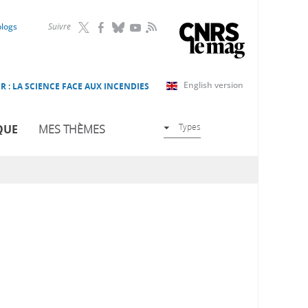
RSS
blogs
Suivre
English version
R : LA SCIENCE FACE AUX INCENDIES
Types
QUE
MES THÈMES