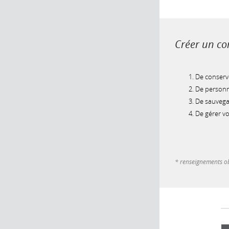
Créer un com
De conserve
De personna
De sauvegar
De gérer v
* renseignements ob