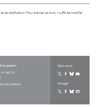
 de rectification. Pour exercer ce droit, il suffit de modifier
ros papiers
Nous suivre
 lemag 324
4
Partager
tous les numéros