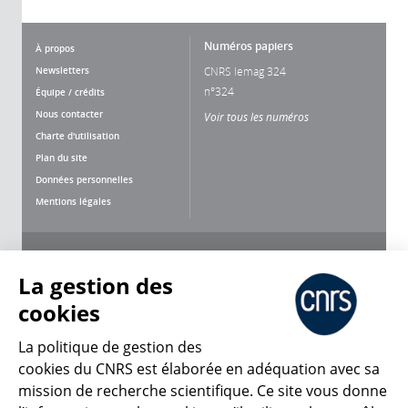
Numéros papiers
À propos
Newsletters
CNRS lemag 324
n°324
Équipe / crédits
Nous contacter
Voir tous les numéros
Charte d'utilisation
Plan du site
Données personnelles
Mentions légales
Nous suivre
Partager
La gestion des
cookies
La politique de gestion des
cookies du CNRS est élaborée en adéquation avec sa
mission de recherche scientifique. Ce site vous donne
CNRS Le Mag