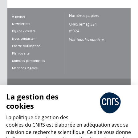
Numéros papiers
À propos
Newsletters
CNRS lemag 324
n°324
Équipe / crédits
Nous contacter
Voir tous les numéros
Charte d'utilisation
Plan du site
Données personnelles
Mentions légales
Nous suivre
Partager
La gestion des
cookies
La politique de gestion des
cookies du CNRS est élaborée en adéquation avec sa
mission de recherche scientifique. Ce site vous donne
CNRS Le Mag