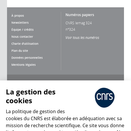
Numéros papiers
À propos
Newsletters
CNRS lemag 324
n°324
Équipe / crédits
Nous contacter
Voir tous les numéros
Charte d'utilisation
Plan du site
Données personnelles
Mentions légales
Nous suivre
Partager
La gestion des
cookies
La politique de gestion des
cookies du CNRS est élaborée en adéquation avec sa
mission de recherche scientifique. Ce site vous donne
CNRS Le Mag