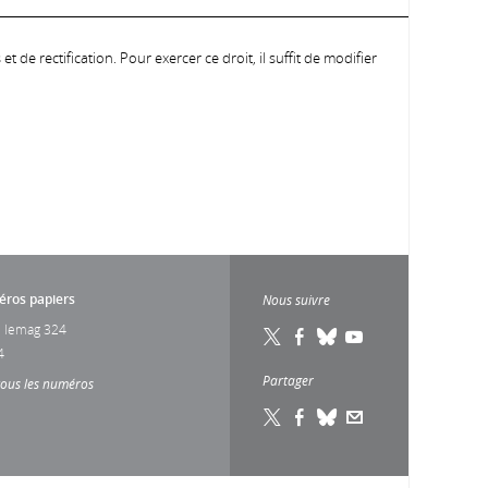
 de rectification. Pour exercer ce droit, il suffit de modifier
ros papiers
Nous suivre
 lemag 324
4
Partager
tous les numéros