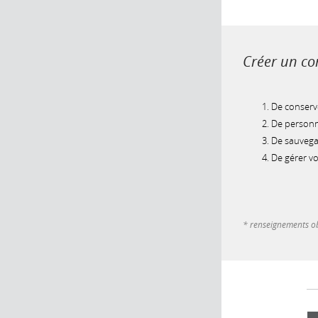
Créer un com
De conserve
De personna
De sauvegar
De gérer v
* renseignements ob