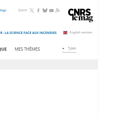
RSS
blogs
Suivre
English version
R : LA SCIENCE FACE AUX INCENDIES
Types
QUE
MES THÈMES