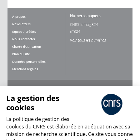
Numéros papiers
À propos
Newsletters
CNRS lemag 324
n°324
Équipe / crédits
Nous contacter
Voir tous les numéros
Charte d'utilisation
Plan du site
Données personnelles
Mentions légales
Nous suivre
Partager
La gestion des
cookies
La politique de gestion des
cookies du CNRS est élaborée en adéquation avec sa
mission de recherche scientifique. Ce site vous donne
CNRS Le Mag