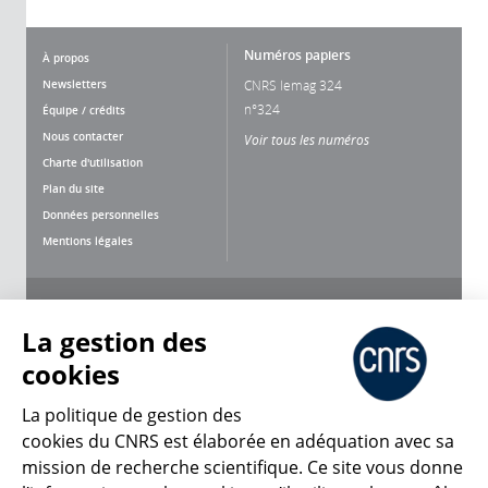
Numéros papiers
À propos
Newsletters
CNRS lemag 324
n°324
Équipe / crédits
Nous contacter
Voir tous les numéros
Charte d'utilisation
Plan du site
Données personnelles
Mentions légales
Nous suivre
Partager
La gestion des
cookies
La politique de gestion des
cookies du CNRS est élaborée en adéquation avec sa
mission de recherche scientifique. Ce site vous donne
CNRS Le Mag