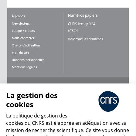
Numéros papiers
À propos
Newsletters
CNRS lemag 324
n°324
Équipe / crédits
Nous contacter
Voir tous les numéros
Charte d'utilisation
Plan du site
Données personnelles
Mentions légales
Nous suivre
Partager
La gestion des
cookies
La politique de gestion des
cookies du CNRS est élaborée en adéquation avec sa
mission de recherche scientifique. Ce site vous donne
CNRS Le Mag