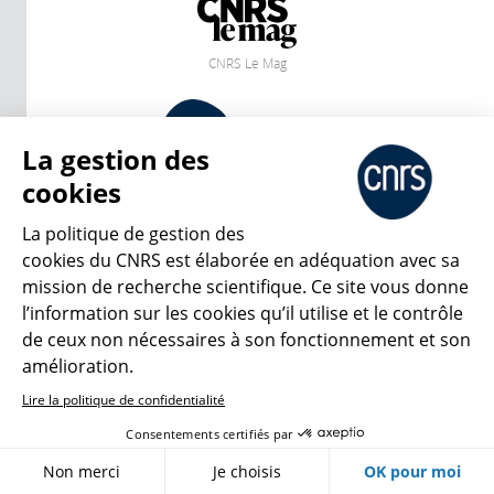
CNRS Le Mag
© 2026, CNRS
La gestion des
cookies
Créer un compte
Se connecter
Accessibilité : non conforme
Gestion des cookies
La politique de gestion des
cookies du CNRS est élaborée en adéquation avec sa
mission de recherche scientifique. Ce site vous donne
l’information sur les cookies qu’il utilise et le contrôle
de ceux non nécessaires à son fonctionnement et son
amélioration.
Lire la politique de confidentialité
Consentements certifiés par
Non merci
Je choisis
OK pour moi