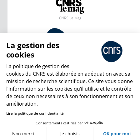
CNRS Le Mag
© 2026, CNRS
La gestion des
cookies
Créer un compte
Se connecter
Accessibilité : non conforme
Gestion des cookies
La politique de gestion des
cookies du CNRS est élaborée en adéquation avec sa
mission de recherche scientifique. Ce site vous donne
l’information sur les cookies qu’il utilise et le contrôle
de ceux non nécessaires à son fonctionnement et son
amélioration.
Lire la politique de confidentialité
Consentements certifiés par
Non merci
Je choisis
OK pour moi