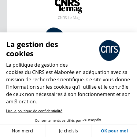
CNRS Le Mag
© 2026, CNRS
La gestion des
cookies
Créer un compte
Se connecter
Accessibilité : non conforme
Gestion des cookies
La politique de gestion des
cookies du CNRS est élaborée en adéquation avec sa
mission de recherche scientifique. Ce site vous donne
l’information sur les cookies qu’il utilise et le contrôle
de ceux non nécessaires à son fonctionnement et son
amélioration.
Lire la politique de confidentialité
Consentements certifiés par
Non merci
Je choisis
OK pour moi