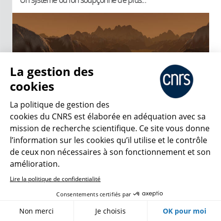
Un système où l'on soupçonne de plus...
La gestion des
cookies
La politique de gestion des
cookies du CNRS est élaborée en adéquation avec sa
VIDÉO
mission de recherche scientifique. Ce site vous donne
l’information sur les cookies qu’il utilise et le contrôle
Abysses, les alliances des profondeurs
de ceux non nécessaires à son fonctionnement et son
amélioration.
En 2013 une trentaine de scientifiques
Lire la politique de confidentialité
ont exploré le site de Lucky Strike situé à
plus de 1 500 mètres de profondeur, où
Consentements certifiés par
des fumeurs volcaniques rejettent des
fluides acides chauffés à 350°C. Ce...
Non merci
Je choisis
OK pour moi