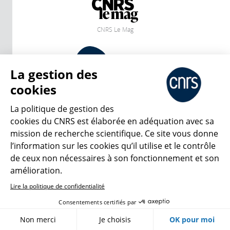
CNRS Le Mag
© 2026, CNRS
La gestion des
cookies
Créer un compte
Se connecter
Accessibilité : non conforme
Gestion des cookies
La politique de gestion des
cookies du CNRS est élaborée en adéquation avec sa
mission de recherche scientifique. Ce site vous donne
l’information sur les cookies qu’il utilise et le contrôle
de ceux non nécessaires à son fonctionnement et son
amélioration.
Lire la politique de confidentialité
Consentements certifiés par
Non merci
Je choisis
OK pour moi