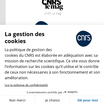
CNRS Le Mag
© 2026, CNRS
La gestion des
cookies
Créer un compte
Se connecter
Accessibilité : non conforme
Gestion des cookies
La politique de gestion des
cookies du CNRS est élaborée en adéquation avec sa
mission de recherche scientifique. Ce site vous donne
l’information sur les cookies qu’il utilise et le contrôle
de ceux non nécessaires à son fonctionnement et son
amélioration.
Lire la politique de confidentialité
Consentements certifiés par
Non merci
Je choisis
OK pour moi