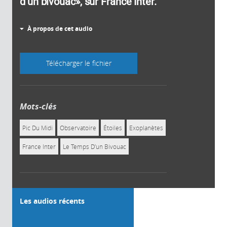
d’un bivouac», sur France Inter.
À propos de cet audio
Télécharger le fichier
Mots-clés
Pic Du Midi
Observatoire
Étoiles
Exoplanètes
France Inter
Le Temps D'un Bivouac
Les audios récents