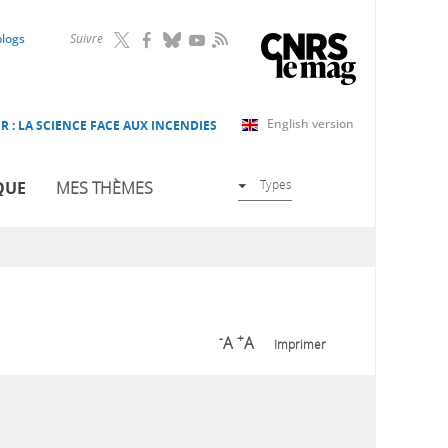
RSS
blogs
Suivre
English version
R : LA SCIENCE FACE AUX INCENDIES
Types
QUE
MES THÈMES
-
+
A
A
Imprimer