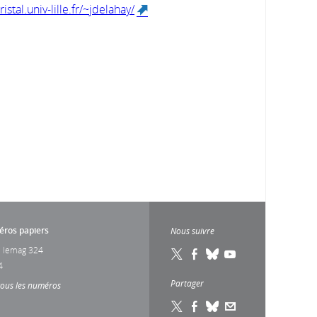
istal.univ-lille.fr/~jdelahay/
(link is external)
ros papiers
Nous suivre
 lemag 324
4
Partager
tous les numéros