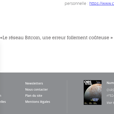
personnelle :
https://www.cr
«Le réseau Bitcoin, une erreur follement coûteuse »
Numé
Newsletters
Nous contacter
CNRS
n
Plan du site
n°32
lles
Mentions légales
Voir 