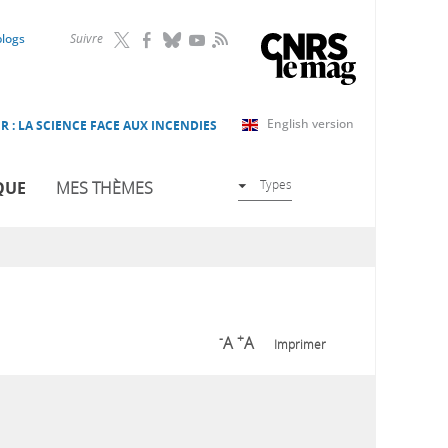
RSS
blogs
Suivre
English version
R : LA SCIENCE FACE AUX INCENDIES
Types
QUE
MES THÈMES
-
+
A
A
Imprimer