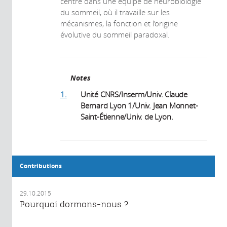
centre dans une équipe de neurobiologie
du sommeil, où il travaille sur les
mécanismes, la fonction et l’origine
évolutive du sommeil paradoxal.
Notes
1.
Unité CNRS/Inserm/Univ. Claude
Bernard Lyon 1/Univ. Jean Monnet-
Saint-Étienne/Univ. de Lyon.
Contributions
29.10.2015
Pourquoi dormons-nous ?