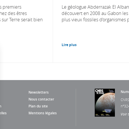
es premiers
Le géologue Abderrazak El Alban
ez des êtres
découvert en 2008 au Gabon les
s sur Terre serait bien
plus vieux fossiles d’organismes p
Lire plus
Numé
Newsletters
Nous contacter
CNRS
n
Plan du site
n°32
lles
Mentions légales
Voir 