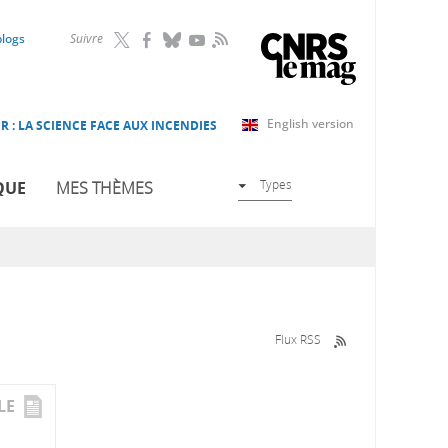
RSS
blogs
Suivre
English version
R : LA SCIENCE FACE AUX INCENDIES
Types
QUE
MES THÈMES
Flux RSS
LE