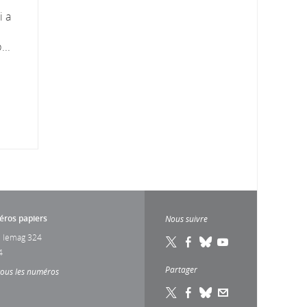
i a
...
ros papiers
Nous suivre
 lemag 324
4
Partager
tous les numéros