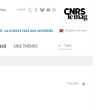
RSS
blogs
Suivre
English version
R : LA SCIENCE FACE AUX INCENDIES
Types
QUE
MES THÈMES
Flux RSS