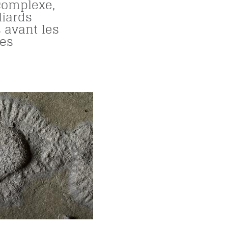
complexe,
liards
 avant les
es