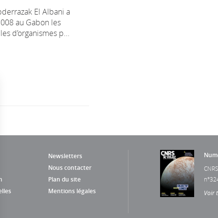
derrazak El Albani a
2008 au Gabon les
iles d’organismes p...
Numé
Newsletters
Nous contacter
CNRS
n
Plan du site
n°32
lles
Mentions légales
Voir 