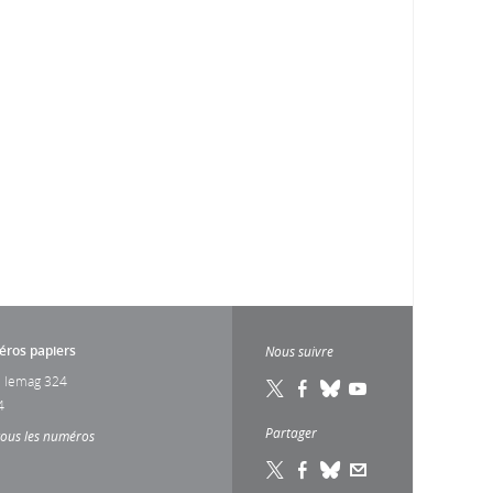
ros papiers
Nous suivre
 lemag 324
4
Partager
tous les numéros