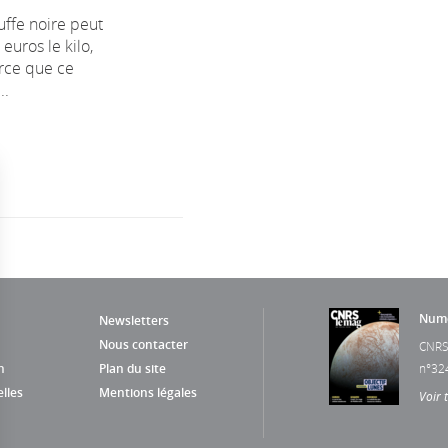
ruffe noire peut
euros le kilo,
rce que ce
..
Numé
Newsletters
Nous contacter
CNRS
n
Plan du site
n°32
lles
Mentions légales
Voir 