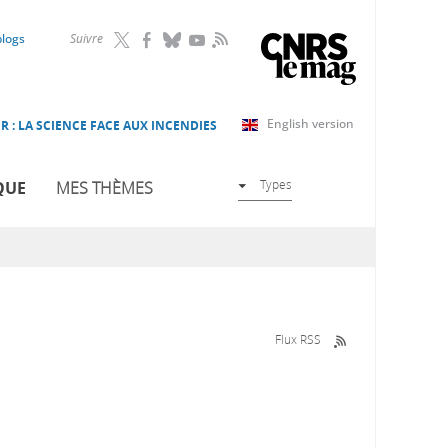
RSS
blogs
Suivre
English version
R : LA SCIENCE FACE AUX INCENDIES
Types
QUE
MES THÈMES
Flux RSS