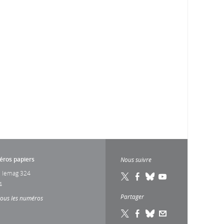
ros papiers
Nous suivre
 lemag 324
4
Partager
tous les numéros