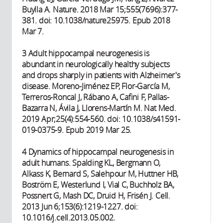
Buylla A. Nature. 2018 Mar 15;555(7696):377-
381. doi: 10.1038/nature25975. Epub 2018
Mar 7.
3 Adult hippocampal neurogenesis is
abundant in neurologically healthy subjects
and drops sharply in patients with Alzheimer's
disease. Moreno-Jiménez EP, Flor-García M,
Terreros-Roncal J, Rábano A, Cafini F, Pallas-
Bazarra N, Ávila J, Llorens-Martín M. Nat Med.
2019 Apr;25(4):554-560. doi: 10.1038/s41591-
019-0375-9. Epub 2019 Mar 25.
4 Dynamics of hippocampal neurogenesis in
adult humans. Spalding KL, Bergmann O,
Alkass K, Bernard S, Salehpour M, Huttner HB,
Boström E, Westerlund I, Vial C, Buchholz BA,
Possnert G, Mash DC, Druid H, Frisén J. Cell.
2013 Jun 6;153(6):1219-1227. doi:
10.1016/j.cell.2013.05.002.