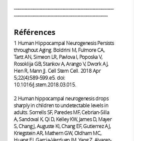
------------------------------------------------------------------
--------------------------------------------------------------
Références
1 Human Hippocampal Neurogenesis Persists
throughout Aging. Boldrini M, Fulmore CA,
Tartt AN, Simeon LR, Pavlova I, Poposka V,
Rosoklija GB, Stankov A, Arango V, Dwork AJ,
Hen R, Mann JJ. Cell Stem Cell. 2018 Apr
5;22(4):589-599.e5. doi:
10.1016/j.stem.2018.03.015.
2 Human hippocampal neurogenesis drops
sharply in children to undetectable levels in
adults. Sorrells SF, Paredes MF, Cebrian-Silla
A, Sandoval K, Qi D, Kelley KW, James D, Mayer
S, Chang J, Auguste KI, Chang EF, Gutierrez AJ,
Kriegstein AR, Mathern GW, Oldham MC,
Huang EJ, Garcia-Verdugo JM, Yang Z, Alvarez-