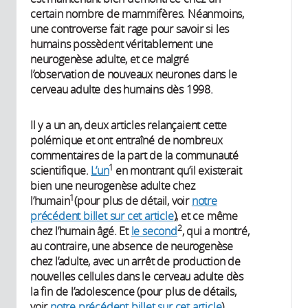
certain nombre de mammifères. Néanmoins,
une controverse fait rage pour savoir si les
humains possèdent véritablement une
neurogenèse adulte, et ce malgré
l’observation de nouveaux neurones dans le
cerveau adulte des humains dès 1998.
Il y a un an, deux articles relançaient cette
polémique et ont entraîné de nombreux
commentaires de la part de la communauté
1
scientifique.
L’un
en montrant qu’il existerait
bien une neurogenèse adulte chez
1
l’humain
(pour plus de détail, voir
notre
précédent billet sur cet article
), et ce même
2
chez l’humain âgé. Et
le second
, qui a montré,
au contraire, une absence de neurogenèse
chez l’adulte, avec un arrêt de production de
nouvelles cellules dans le cerveau adulte dès
la fin de l’adolescence (pour plus de détails,
voir
notre précédent billet sur cet article
).