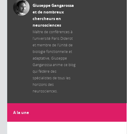
Giuseppe Gangarossa
et de nombreux
chercheurs en
neurosciences
Maître de conférences à
l’université Paris Diderot
et membre de l'Unité de
biologie fonctionnelle et
adaptative, Giuseppe
Gangarossa anime ce blog
qui fédère des
spécialistes de tous les
horizons des
neurosciences.
A la une