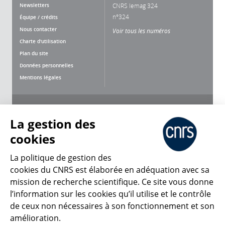
Newsletters
CNRS lemag 324
n°324
Équipe / crédits
Nous contacter
Voir tous les numéros
Charte d'utilisation
Plan du site
Données personnelles
Mentions légales
Nous suivre
Partager
La gestion des
cookies
La politique de gestion des
cookies du CNRS est élaborée en adéquation avec sa
CNRS Le Mag
mission de recherche scientifique. Ce site vous donne
l’information sur les cookies qu’il utilise et le contrôle
de ceux non nécessaires à son fonctionnement et son
© 2026, CNRS
amélioration.