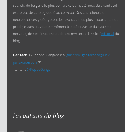
secrets de l’organe le plus complexe et mystérieux du vivant : tel
est le but de ce blog dédié au cerveau. Des chercheurs en
neurosciences y décryptent les avancées les plus importantes et
prodigieuses, et vous emmènent à la découverte du système
nerveux, de ses fonctions et de ses mystères. Lire ici l'
éditorial
du
blog.
Contact
: Giuseppe Gangarossa,
giuseppe.gangarossa@univ-
paris-diderot.fr
(link sends e-mail)
Twitter :
@PeppeGanga
Les auteurs du blog