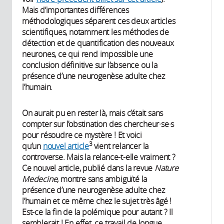
Mais d’importantes différences
méthodologiques séparent ces deux articles
scientifiques, notamment les méthodes de
détection et de quantification des nouveaux
neurones, ce qui rend impossible une
conclusion définitive sur l’absence ou la
présence d’une neurogenèse adulte chez
l’humain.
On aurait pu en rester là, mais c’était sans
compter sur l’obstination des chercheur·se·s
pour résoudre ce mystère ! Et voici
3
qu’un
nouvel article
vient relancer la
controverse. Mais la relance-t-elle vraiment ?
Ce nouvel article, publié dans la revue
Nature
Medecine
, montre sans ambiguïté la
présence d’une neurogenèse adulte chez
l’humain et ce même chez le sujet très âgé !
Est-ce la fin de la polémique pour autant ? Il
semblerait ! En effet, ce travail de longue