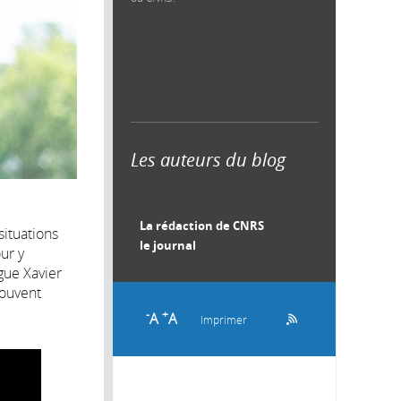
Les auteurs du blog
La rédaction de CNRS
ituations
le journal
ur y
gue Xavier
souvent
-
+
A
A
Imprimer