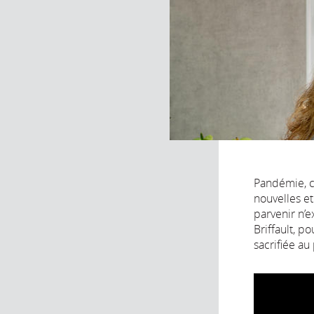
Pandémie, c
nouvelles e
parvenir n’
Briffault, p
sacrifiée au