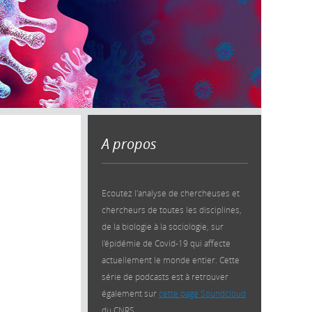
A propos
Ecoutez l'analyse de chercheuses et
chercheurs de toutes les disciplines,
de la biologie à la sociologie, sur
l'épidémie de Covid-19 qui affecte
actuellement le monde entier. Cette
série de podcasts est à retrouver
également sur
cette page Soundcloud
du CNRS.