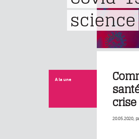
science
Comm
A la une
sant
crise
20.05.2020
, p