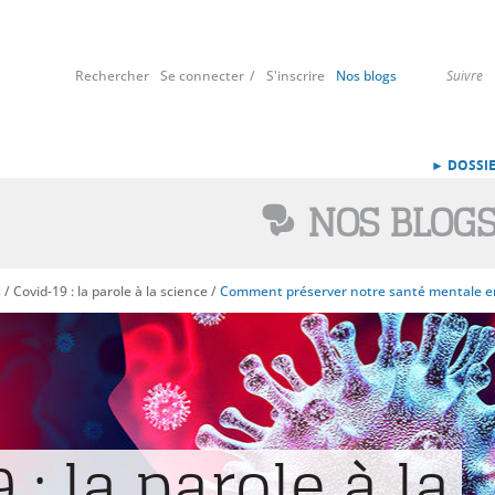
Rechercher
Se connecter
S'inscrire
Nos blogs
Suivre
► DOSSIE
NOS BLOG
s
/
Covid-19 : la parole à la science
/
Comment préserver notre santé mentale en
 : la parole à la