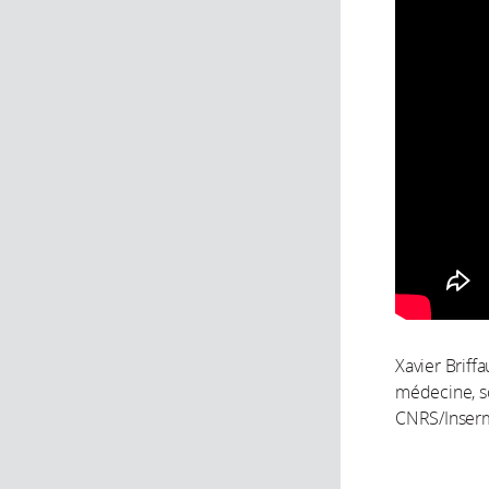
Xavier Briff
médecine, sc
CNRS/Inserm/