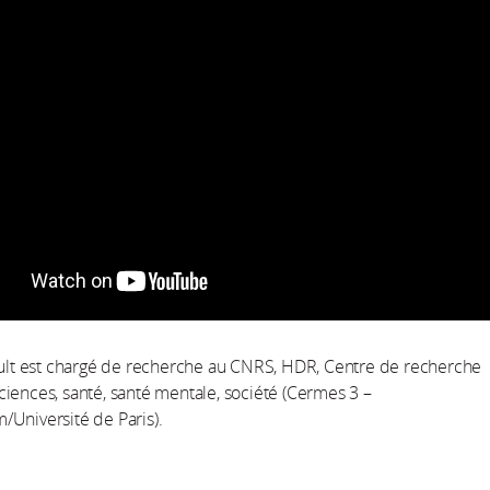
ault est chargé de recherche au CNRS, HDR, Centre de recherche
iences, santé, santé mentale, société (Cermes 3 –
Université de Paris).