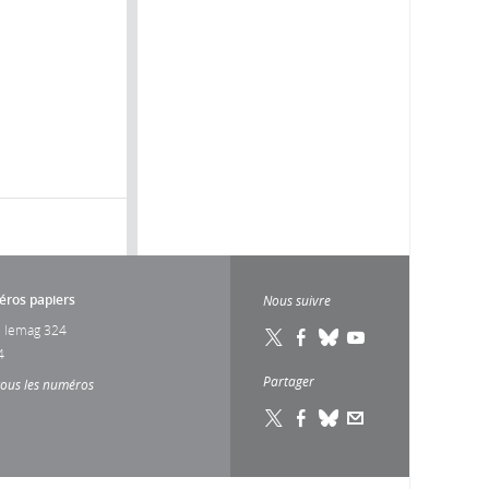
ros papiers
Nous suivre
 lemag 324
4
Partager
tous les numéros