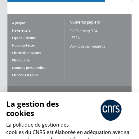
Numéros papiers
À propos
Newsletters
CNRS lemag 324
n°324
Équipe / crédits
Nous contacter
Voir tous les numéros
Charte d'utilisation
Plan du site
Données personnelles
Mentions légales
Nous suivre
Partager
La gestion des
cookies
La politique de gestion des
cookies du CNRS est élaborée en adéquation avec sa
CNRS Le Mag