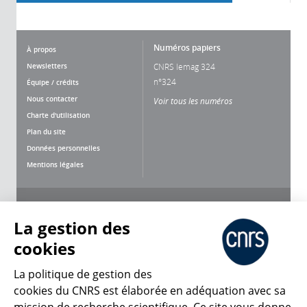
Numéros papiers
À propos
Newsletters
CNRS lemag 324
n°324
Équipe / crédits
Nous contacter
Voir tous les numéros
Charte d'utilisation
Plan du site
Données personnelles
Mentions légales
Nous suivre
Partager
La gestion des
cookies
La politique de gestion des
cookies du CNRS est élaborée en adéquation avec sa
CNRS Le Mag