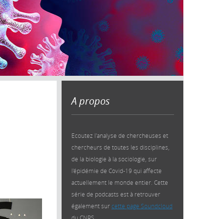
A propos
Ecoutez l'analyse de chercheuses et
chercheurs de toutes les disciplines,
de la biologie à la sociologie, sur
l'épidémie de Covid-19 qui affecte
actuellement le monde entier. Cette
série de podcasts est à retrouver
également sur
cette page Soundcloud
du CNRS.