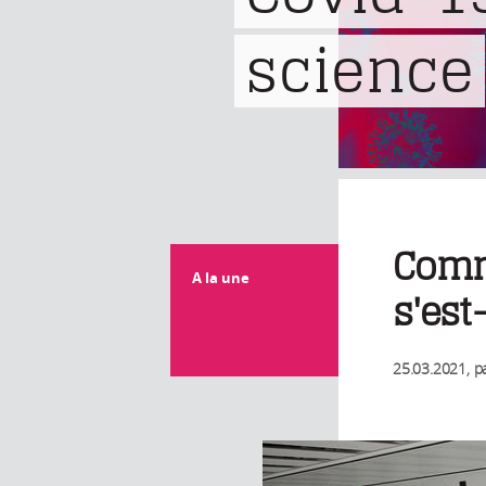
science
Comme
A la une
s'est
25.03.2021
, p