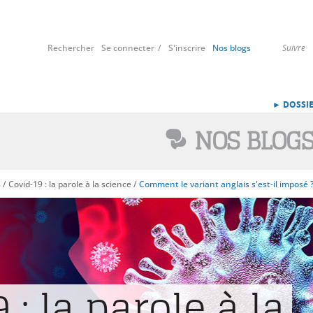
Rechercher
Se connecter
S'inscrire
Nos blogs
Suivre
► DOSSIE
NOS BLOG
s
/
Covid-19 : la parole à la science
/
Comment le variant anglais s'est-il imposé 
 : la parole à la