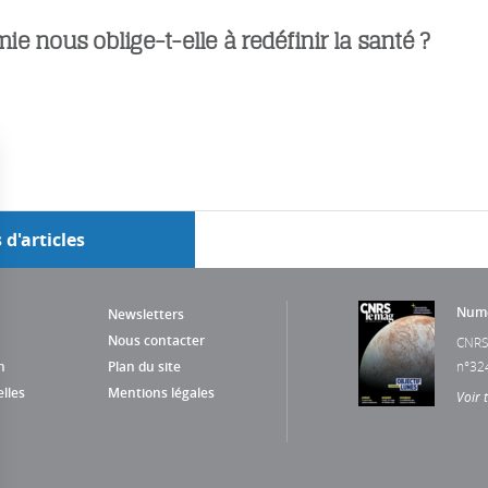
e nous oblige-t-elle à redéfinir la santé ?
 d'articles
Numé
Newsletters
Nous contacter
CNRS
n
Plan du site
n°32
lles
Mentions légales
Voir 