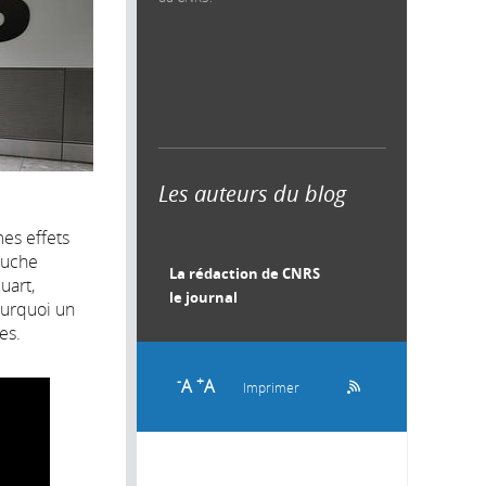
Les auteurs du blog
mes effets
ouche
La rédaction de CNRS
uart,
le journal
ourquoi un
es.
-
+
A
A
Imprimer