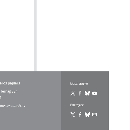
ros papiers
Nous suivre
 lemag 324
4
Partager
tous les numéros