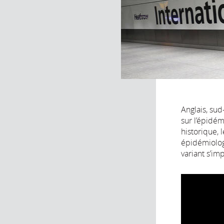
Anglais, sud
sur l’épidém
historique, 
épidémiolog
variant s’i