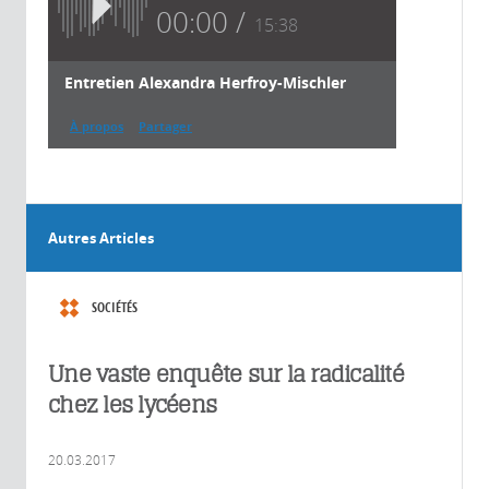
00:00
15:38
Entretien Alexandra Herfroy-Mischler
À propos
Partager
À propos
Autres Articles
2017
16'
Daniel Fiévet
SOCIÉTÉS
Alexandra
Herfroy-
Une vaste enquête sur la radicalité
Mischler,
chez les lycéens
chercheuse
associée au
Centre de
20.03.2017
recherche