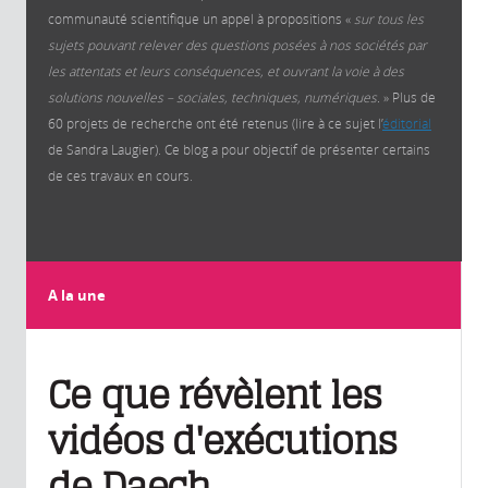
communauté scientifique un appel à propositions «
sur tous les
sujets pouvant relever des questions posées à nos sociétés par
les attentats et leurs conséquences, et ouvrant la voie à des
solutions nouvelles – sociales, techniques, numériques.
» Plus de
60 projets de recherche ont été retenus (lire à ce sujet l’
éditorial
de Sandra Laugier). Ce blog a pour objectif de présenter certains
de ces travaux en cours.
A la une
Ce que révèlent les
vidéos d'exécutions
de Daech