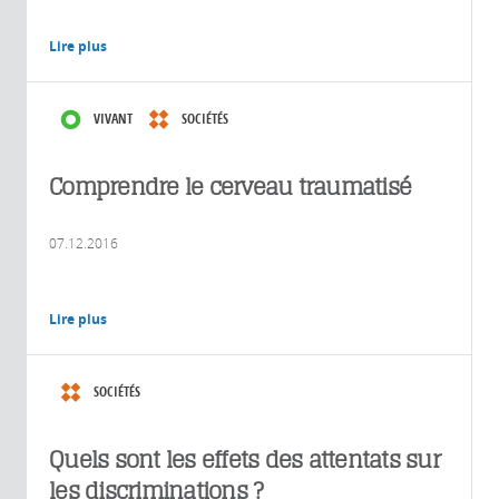
français de
Jérusalem
Lire plus
(CNRS/Ministère
des Affaires
étrangères
VIVANT
SOCIÉTÉS
et du
Développement
Comprendre le cerveau traumatisé
international)
et à The
Harry S.
07.12.2016
Truman
Research
Institute for
Lire plus
the
Advancement
of Peace,
SOCIÉTÉS
Université
de
Quels sont les effets des attentats sur
Jérusalem.
les discriminations ?