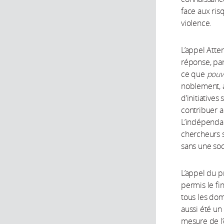
face aux ri
violence.
L’appel Atte
réponse, par
ce que
pouv
noblement, a
d’initiative
contribuer a
L’indépendan
chercheurs s
sans une soci
L’appel du p
permis le fi
tous les dom
aussi été un
mesure de l’