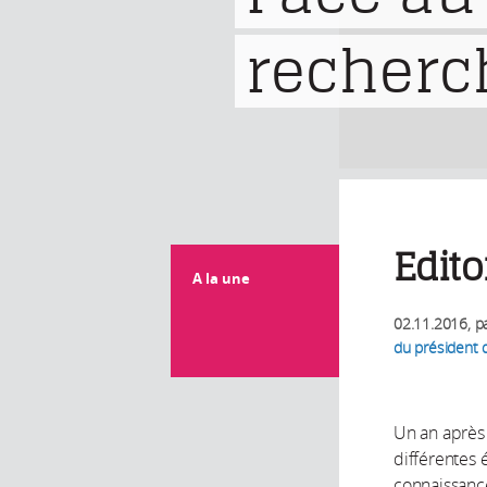
recherc
Edito
A la une
02.11.2016
, p
du président 
Un an après 
différentes 
connaissanc