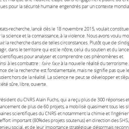
sques pour la sécurité humaine engendrés par un contexte mondia
ntats-recherche, lancé dès le 18 novembre 2015, voulait constitue
 la science et la connaissance, à la violence. Nous avons voulu mo
ait
la recherche dans de telles circonstances. Plutôt que de s’indi
gir, dans le territoire qui est le nôtre, celui du soutien et du lan
s scientifiques pour analyser et comprendre ces phénomènes et
insi à les combattre :
faire face
à la nouvelle réalité du terrorisme.
ce de la recherche est fondamentale, mais ne signifie pas que l
oient hors de la réalité. La science ne peut se développer et s’é
été sûre, libre, ouverte.
résident du CNRS Alain Fuchs, qui a reçu plus de 300 réponses et
nancement de plus de 60 projets, a mobilisé quasiment tous les si
aines scientifiques du CNRS et notamment la chimie et l’ingénierie
 effort important (80%des projets soutenus) en direction des SHS, 
enjeu social, et de leur importance stratégique désormais reconn