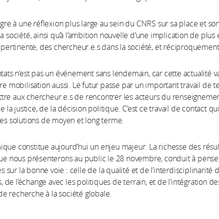
tègre à une réflexion plus large au sein du CNRS sur sa place et so
a société, ainsi qu’à l’ambition nouvelle d’une implication de plus
t pertinente, des chercheur.e.s dans la société, et réciproquement
ntats n’est pas un événement sans lendemain, car cette actualité v
re mobilisation aussi. Le futur passe par un important travail de te
tre aux chercheur.e.s de rencontrer les acteurs du renseignemen
de la justice, de la décision politique. C’est ce travail de contact qu
des solutions de moyen et long terme.
que constitue aujourd’hui un enjeu majeur. La richesse des résul
que nous présenterons au public le 28 novembre, conduit à pens
sur la bonne voie : celle de la qualité et de l’interdisciplinarité 
de l’échange avec les politiques de terrain, et de l’intégration de
 recherche à la société globale.