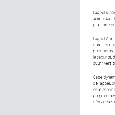
L’appel s’in
action dans l
plus forte e
L’appel Atte
durer, et not
pour permet
la sécurité, 
ouvrir vers 
Cette dynami
de l’appel, 
nous sommes 
programmes, 
démarches de