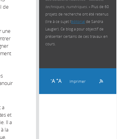
l de
techniques, numériques.
» Plus de 60
projets de recherche ont été retenus
(lire à ce sujet l’
éditorial
de Sandra
Laugier). Ce blog a pour objectif de
r une
présenter certains de ces travaux en
ntrer
cours.
gner
cement
es
-
+
A
A
Imprimer
panouir
 a
tes et
. Il a
à la
ue.