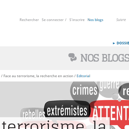
Rechercher
Se connecter
S'inscrire
Nos blogs
Suivre
► DOSSIE
NOS BLOG
s
/
Face au terrorisme, la recherche en action
/
Editorial
terrorisme, la