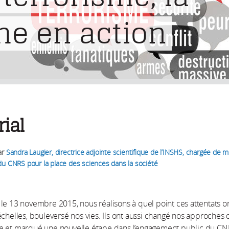
he en action
rial
ar
Sandra Laugier, directrice adjointe scientifique de l’INSHS, chargée de 
du CNRS pour la place des sciences dans la société
le 13 novembre 2015, nous réalisons à quel point ces attentats on
échelles, bouleversé nos vies. Ils ont aussi changé nos approches 
e et marqué une nouvelle étape dans l’engagement public du C