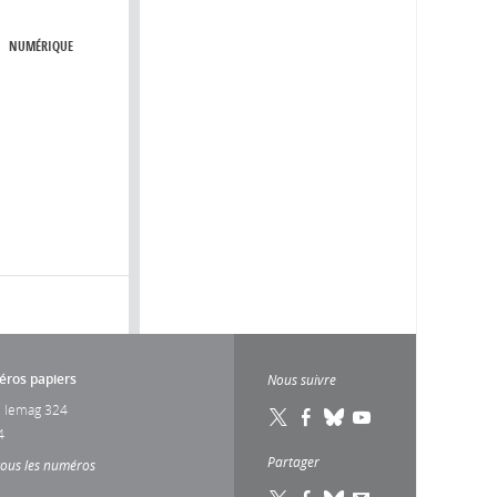
NUMÉRIQUE
ros papiers
Nous suivre
 lemag 324
4
Partager
tous les numéros