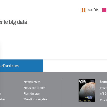
SOCIÉTÉS
r le big data
 d'articles
Numé
Newsletters
Nous contacter
CNRS
n
Plan du site
n°32
lles
Mentions légales
Voir 