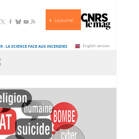
Le Journal
RSS
English version
R : LA SCIENCE FACE AUX INCENDIES
S