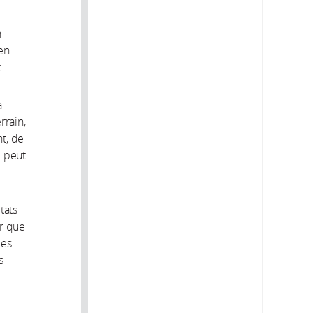
n
 en
.
a
rrain,
t, de
i peut
tats
er que
des
s