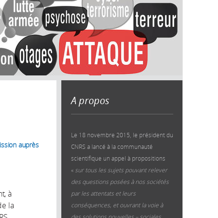
A propos
Le 18 novembre 2015, le président du
mission auprès
CNRS a lancé à la communauté
scientifique un appel à propositions
«
sur tous les sujets pouvant relever
des questions posées à nos sociétés
t, à
par les attentats et leurs
de la
conséquences, et ouvrant la voie à
NRS
des solutions nouvelles – sociales,