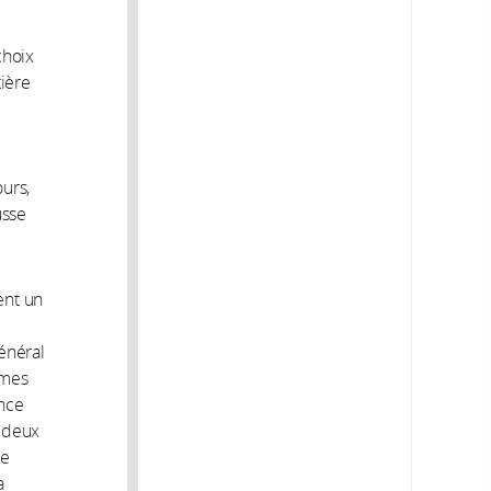
choix
tière
urs,
usse
ent un
énéral
rmes
ence
s deux
de
a