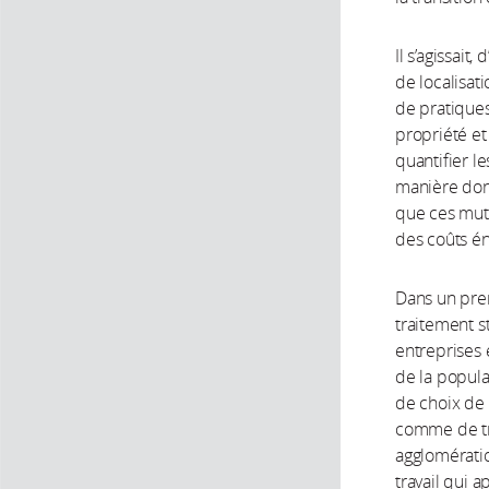
Il s’agissait
de localisati
de pratique
propriété et 
quantifier l
manière dont
que ces muta
des coûts é
Dans un prem
traitement s
entreprises
de la popula
de choix de 
comme de tr
agglomérati
travail qui 