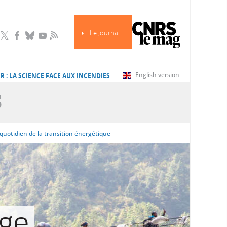
Le Journal
RSS
English version
R : LA SCIENCE FACE AUX INCENDIES
S
e quotidien de la transition énergétique
age