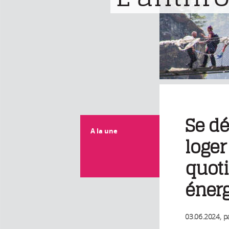
Se dé
A la une
loger
quoti
éner
03.06.2024
, p