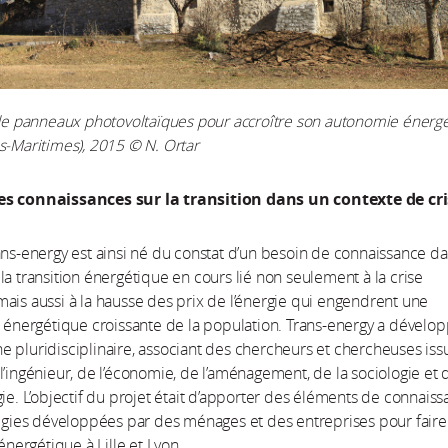
 de panneaux photovoltaïques pour accroître son autonomie énergé
s-Maritimes), 2015 © N. Ortar
es connaissances sur la transition dans un contexte de cr
ans-energy est ainsi né du constat d’un besoin de connaissance da
la transition énergétique en cours lié non seulement à la crise
ais aussi à la hausse des prix de l’énergie qui engendrent une
é énergétique croissante de la population. Trans-energy a dévelo
 pluridisciplinaire, associant des chercheurs et chercheuses iss
l’ingénieur, de l’économie, de l’aménagement, de la sociologie et 
gie. L’objectif du projet était d’apporter des éléments de connais
tégies développées par des ménages et des entreprises pour faire
 énergétique à Lille et Lyon.