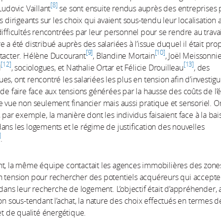
8
Ludovic Vaillant
se sont ensuite rendus auprès des entreprises 
s dirigeants sur les choix qui avaient sous-tendu leur localisation a
difficultés rencontrées par leur personnel pour se rendre au trava
e a été distribué auprès des salariées à l’issue duquel il était pr
9
10
ntacter. Hélène Ducourant
, Blandine Mortain
, Joël Meissonni
12
13
l
, sociologues, et Nathalie Ortar et Félicie Drouilleau
, des
es, ont rencontré les salariées les plus en tension afin d’investig
 de faire face aux tensions générées par la hausse des coûts de l’
e vue non seulement financier mais aussi pratique et sensoriel. On
, par exemple, la manière dont les individus faisaient face à la ba
ans les logements et le régime de justification des nouvelles
.
nt, la même équipe contactait les agences immobilières des zone
 tension pour rechercher des potentiels acquéreurs qui accepte
 dans leur recherche de logement. L’objectif était d’appréhender, a
ion sous-tendant l’achat, la nature des choix effectués en termes d
 et de qualité énergétique.