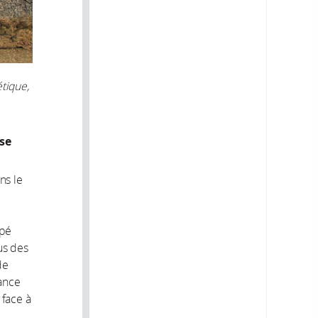
tique,
ise
ns le
ppé
us des
de
sance
 face à