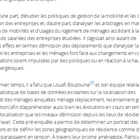
, d’une part, d’étudier les politiques de gestion de la mobilité et les 
on des entreprises et, d’autre part, d’analyser les arbitrages en ma
s de mobilités et d’usages du logement de ménages accédant à la
de salariées des entreprises étudiées. Il s’agissait ainsi autant de
es effets en termes d’émission des déplacements que d’analyser la
 les entreprises et les ménages font face aux changements en co
tions soient impulsées par des politiques ou en réaction à la ha
nergétiques.
6
ier temps, il a fallu que Louafi Bouzouina
et son équipe réalis
tatistique de bases de données existantes sur la localisation des
 et des ménages (enquêtes ménage déplacement, recensement g
tion) afin d’appréhender aussi bien les évolutions en cours en te
localisation que les niveaux d’émission depuis les lieux de résid
avail. Cette pré-enquête a permis de déterminer un portrait de
ons et de définir les zones géographiques de résidence comme 
apparaissaient en tension. À travers leur prisme aménagiste, Patrici