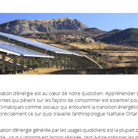
tion d’énergie est au cœur de notre quotidien. Appréhender 
aintes qui pèsent sur les façons de consommer est essentiel pou
climatiques comme sociaux qui entourent la transition énergét
 précisément ce sur quoi travaille l’anthropologue Nathalie Ortar
ion d’énergie générée par les usages quotidiens est la plupart 
le ; ce qui importe est l’action réalisée, c’est-à-dire préparer les 