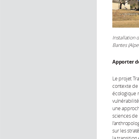
Installation
Bantes (Alpe
Apporter d
Le projet Tr
contexte de 
écologique m
vulnérabilit
une approche
sciences de 
l’anthropolo
sur les stra
la transition