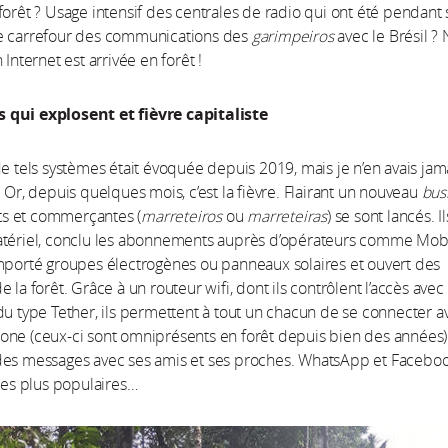
forêt ? Usage intensif des centrales de radio qui ont été pendant 
e carrefour des communications des
garimpeiros
avec le Brésil ? 
 Internet est arrivée en forêt !
qui explosent et fièvre capitaliste
de tels systèmes était évoquée depuis 2019, mais je n’en avais jam
. Or, depuis quelques mois, c’est la fièvre. Flairant un nouveau
bus
s et commerçantes (
marreteiros
ou
marreteiras
) se sont lancés. I
atériel, conclu les abonnements auprès d’opérateurs comme Mobi
mporté groupes électrogènes ou panneaux solaires et ouvert des
 la forêt. Grâce à un routeur wifi, dont ils contrôlent l’accès avec
du type Tether, ils permettent à tout un chacun de se connecter a
ne (ceux-ci sont omniprésents en forêt depuis bien des années)
des messages avec ses amis et ses proches. WhatsApp et Faceboo
 les plus populaires…