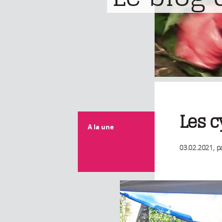
Les c
A la une
03.02.2021
, p