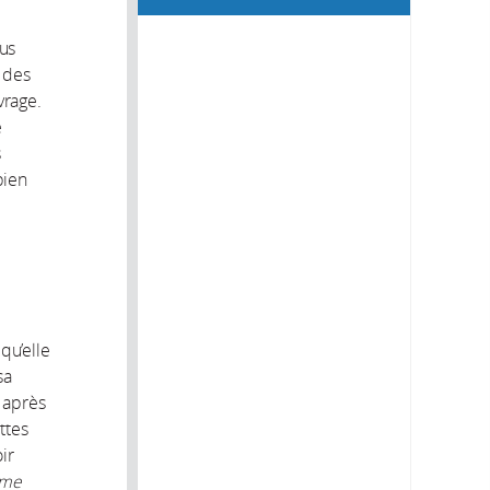
ous
u des
vrage.
e
s
bien
qu’elle
sa
 après
ttes
ir
ême