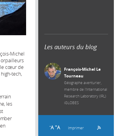
Les auteurs du blog
çois-Michel
orpailleurs
e le cœur de
François-Michel Le
 high-tech,
Tourneau
Géographe aventurier,
membre de l'International
errain
Research Laboratory (IRL)
iGLOBES
e, les
st
tomber
ien
-
+
A
A
Imprimer