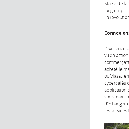
Magie de la 
longtemps l
La révolution
Connexions 
L’existence 
vu en action
commerçant
acheté le m
ou Viasat, e
cybercafés de
application 
son smartpho
d’échanger 
les services