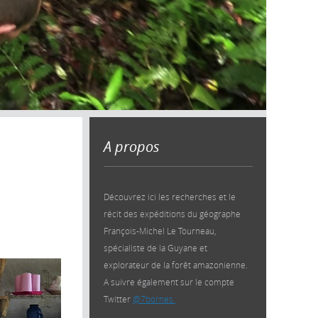
A propos
Découvrez ici les recherches et le
récit des expéditions du géographe
François-Michel Le Tourneau,
spécialiste de la Guyane et
explorateur de la forêt amazonienne.
A suivre également sur le compte
Twitter
@7bornes.