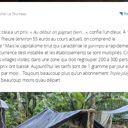
Pa
chel Le Tourneau
 cela a un prix. «
Au début on gagnait bien…
», confie l’un d’eux. À 
l’heure (environ 55 euros au cours actuel), on comprend le
! Mais le capitalisme brut qui caractérise le
garimpo
a rapideme
currence s’est installée et les établissements se sont multipliés. C
s villages visités, dans une zone qui doit regrouper 200 à 300 per
prix ont baissé. Aujourd’hui les tarifs sont de 1 gramme par jour e
par mois… Toujours beaucoup plus qu’un abonnement
Triple pla
s beaucoup moins qu’au départ.