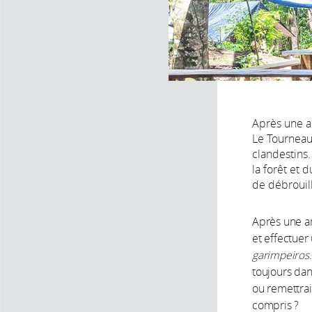
Après une a
Le Tourneau
clandestins.
la forêt et 
de débrouill
Après une an
et effectuer
garimpeiros
toujours dan
ou remettrai
compris ?