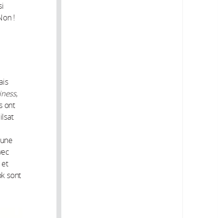
si
Non !
ais
iness
,
ls ont
lsat
 une
vec
 et
k sont