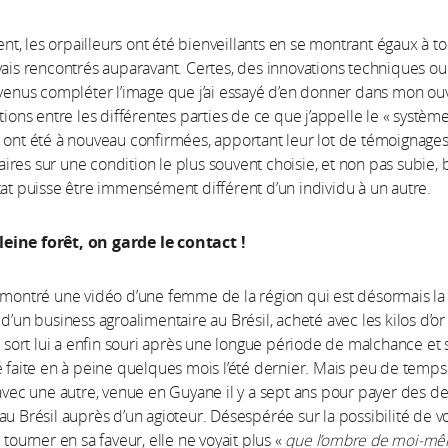
, les orpailleurs ont été bienveillants en se montrant égaux à t
vais rencontrés auparavant. Certes, des innovations techniques o
 venus compléter l’image que j’ai essayé d’en donner dans mon ou
tions entre les différentes parties de ce que j’appelle le « systèm
 ont été à nouveau confirmées, apportant leur lot de témoignage
res sur une condition le plus souvent choisie, et non pas subie, 
tat puisse être immensément différent d’un individu à un autre.
ine forêt, on garde le contact !
 montré une vidéo d’une femme de la région qui est désormais la
d’un business agroalimentaire au Brésil, acheté avec les kilos d’or 
Le sort lui a enfin souri après une longue période de malchance et 
é faite en à peine quelques mois l’été dernier. Mais peu de temps
 avec une autre, venue en Guyane il y a sept ans pour payer des de
au Brésil auprès d’un agioteur. Désespérée sur la possibilité de vo
 tourner en sa faveur, elle ne voyait plus «
que l’ombre de moi-m