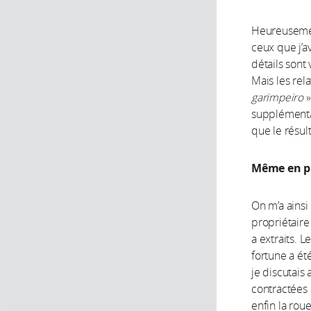
Heureusement
ceux que j’a
détails sont
Mais les rela
garimpeiro
»
supplémentai
que le résul
Même en ple
On m’a ainsi
propriétaire 
a extraits. 
fortune a ét
je discutais
contractées 
enfin la roue