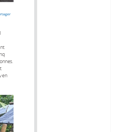
rtager
1
nt
inq
sonnes.
t
y
en