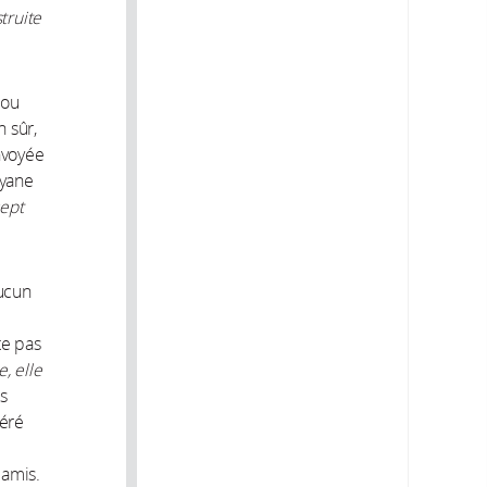
truite
 ou
n sûr,
envoyée
uyane
sept
aucun
te pas
, elle
s
féré
 amis.