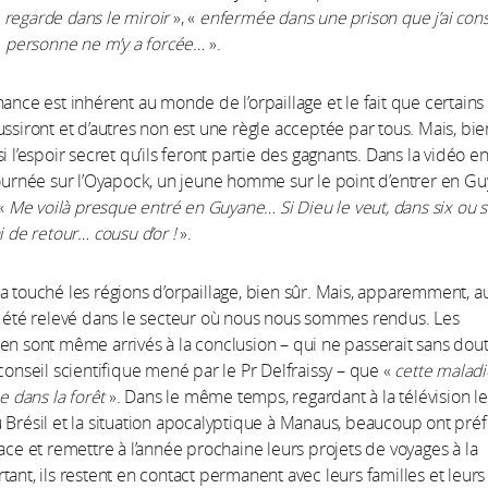
 regarde dans le miroir
», «
enfermée dans une prison que j’ai cons
personne ne m’y a forcée…
».
hance est inhérent au monde de l’orpaillage et le fait que certains
ussiront et d’autres non est une règle acceptée par tous. Mais, bie
i l’espoir secret qu’ils feront partie des gagnants. Dans la vidéo 
tournée sur l’Oyapock, un jeune homme sur le point d’entrer en G
 «
Me voilà presque entré en Guyane… Si Dieu le veut, dans six ou 
i de retour… cousu d’or !
».
a touché les régions d’orpaillage, bien sûr. Mais, apparemment, 
a été relevé dans le secteur où nous nous sommes rendus. Les
en sont même arrivés à la conclusion – qui ne passerait sans dou
 conseil scientifique mené par le Pr Delfraissy – que «
cette maladie
le dans la forêt
». Dans le même temps, regardant à la télévision le
 Brésil et la situation apocalyptique à Manaus, beaucoup ont pré
lace et remettre à l’année prochaine leurs projets de voyages à la
tant, ils restent en contact permanent avec leurs familles et leurs