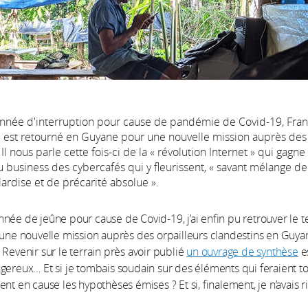
nnée d'interruption pour cause de pandémie de Covid-19, Fran
 est retourné en Guyane pour une nouvelle mission auprès des 
 Il nous parle cette fois-ci de la « révolution Internet » qui gagn
du business des cybercafés qui y fleurissent, « savant mélange de
ardise et de précarité absolue ».
née de jeûne pour cause de Covid-19, j’ai enfin pu retrouver le t
 une nouvelle mission auprès des orpailleurs clandestins en Guyan
. Revenir sur le terrain près avoir publié
un ouvrage de synthèse
e
gereux… Et si je tombais soudain sur des éléments qui feraient 
ent en cause les hypothèses émises ? Et si, finalement, je n’avais r