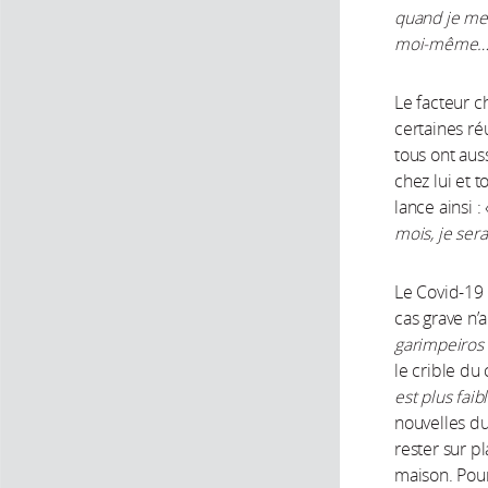
quand je me
moi-même… 
Le facteur c
certaines ré
tous ont auss
chez lui et 
lance ainsi :
mois, je sera
Le Covid-19 
cas grave n’
garimpeiros
le crible du
est plus faib
nouvelles du
rester sur p
maison. Pour