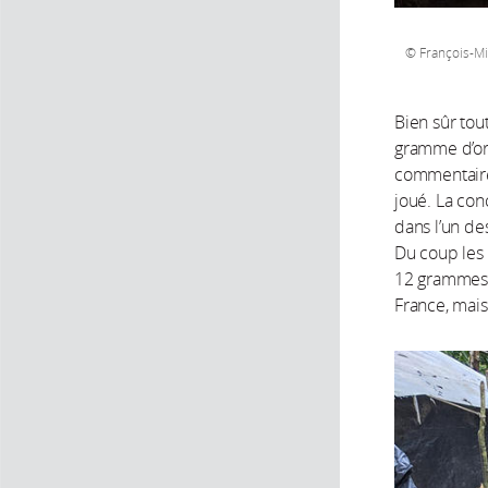
François-Mi
Bien sûr tout
gramme d’or 
commentaire 
joué. La con
dans l’un de
Du coup les 
12 grammes 
France, mai