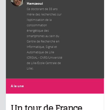
Hamzaoui
Ce doctorant de 33 ans
mène des recherches sur
l'optimisation de la
consommation
énergétique des
smartphones au sein du
Centre de Recherche en
Informatique, Signal et
Automatique de Lille
(CRIStAL - CNRS/Université
de Lille/École Centrale de
Lille).
A la une
Un tour de France