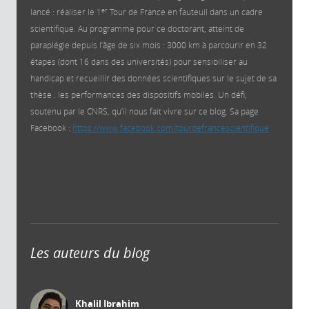
er
lancé : réaliser le 1
Tour de France en fauteuil dans un cadre
scientifique. Au programme pour ce doctorant, atteint de
paraplégie depuis l’âge de six mois : 3000 km à parcourir en 32
étapes (dont 16 dans des universités) pour sensibiliser au
handicap et recueillir des données scientifiques sur le sujet de sa
thèse : les performances des dispositifs mobiles. Un défi,
soutenu par le CNRS, qu’il nous fait vivre sur ce blog. Sa page
Facebook :
https://www.facebook.com/tourdefrancescientifique
Les auteurs du blog
Khalil Ibrahim