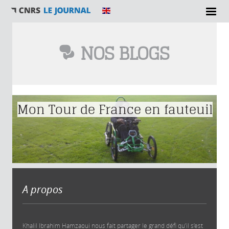
NOS BLOGS
Vous êtes ici
Mon Tour de France en fauteuil
A propos
Khalil Ibrahim Hamzaoui nous fait partager le grand défi qu’il s’est