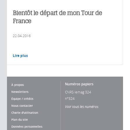
Bientôt le départ de mon Tour de
France
22.04.2016
Lire plus
Numéros papiers
À propos
Newsletters
CNRS lemag 324
n°324
Équipe / crédits
Nous contacter
Voir tous les numéros
Charte d'utilisation
Plan du site
Données personnelles