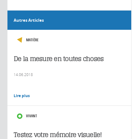
Mohamed
Alexandre
Gauguet
/
Autres Articles
Laboratoire
Collisions,
agrégats,
MATIÈRE
réactivité (CNRS,
Université
Toulouse III
De la mesure en toutes choses
Paul Sabatier)
14.06.2018
Lire plus
VIVANT
Testez votre mémoire visuelle!