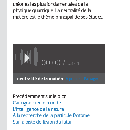
théories les plus fondamentales de la
physique quantique. La neutralité de la
matière est le thème principal de ses études.
00:00
03:44
neutralité de la matière
À propos
Partager
Transcript
À propos
Précédemment sur le blog :
Cartographier le monde
L'intelligence de la nature
À la recherche de la particule fantôme
2018
Intissar
Sur la piste de l’avion du futur
El Hajj