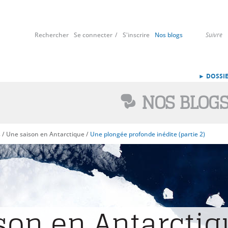
Rechercher
Se connecter
S'inscrire
Nos blogs
Suivre
► DOSSIE
NOS BLOG
s
/
Une saison en Antarctique
/
Une plongée profonde inédite (partie 2)
son en Antarctiq