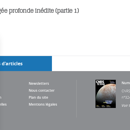
e profonde inédite (partie 1)
 d'articles
Numé
Newsletters
Nous contacter
CNRS
n
Plan du site
n°32
lles
Mentions légales
Voir 