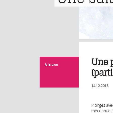
Une p
A la une
(parti
14.12.2015
Plongez avec
méconnue da