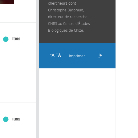
chercheurs dont
Christophe Barbraud,
directeur de recherche
CNRS au Centre d’Études
Biologiques de Chizé.
TERRE
-
+
A
A
Imprimer
TERRE