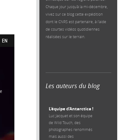
Chaque jour jusqu'à la mi-décembre,
vivez sur ce blog cette expédition
dont le CNRS est partenaire, à l'aide
de courtes vidéos quotidiennes
réalisées sur le terrain.
Les auteurs du blog
L'équipe d'Antarctica !
Luc Jacquet et son équipe
de Wild Touch, des
photographes renommés
mais aussi des