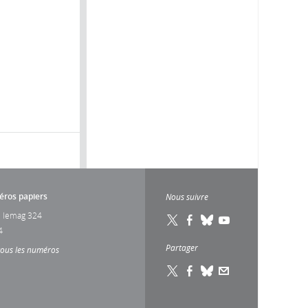
ros papiers
Nous suivre
 lemag 324
4
Partager
tous les numéros