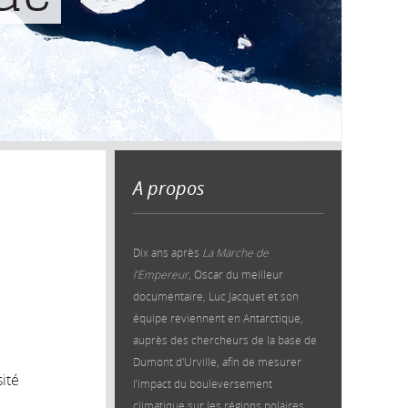
A propos
Dix ans après
La Marche de
l’Empereur
, Oscar du meilleur
documentaire, Luc Jacquet et son
équipe reviennent en Antarctique,
auprès des chercheurs de la base de
Dumont d'Urville, afin de mesurer
ité
l’impact du bouleversement
climatique sur les régions polaires.