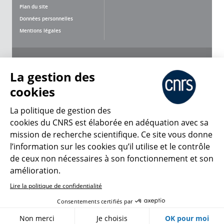
Plan du site
Données personnelles
Mentions légales
Nous suivre
Partager
La gestion des
cookies
La politique de gestion des
cookies du CNRS est élaborée en adéquation avec sa
mission de recherche scientifique. Ce site vous donne
CNRS Le Mag
l’information sur les cookies qu’il utilise et le contrôle
de ceux non nécessaires à son fonctionnement et son
© 2026, CNRS
amélioration.
Lire la politique de confidentialité
Créer un compte
Se connecter
Accessibilité : non conforme
Consentements certifiés par
Gestion des cookies
Non merci
Je choisis
OK pour moi