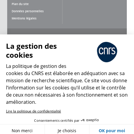
Plan du site
Données personnelles
Mentions légales
Nous suivre
Partager
La gestion des
cookies
La politique de gestion des
cookies du CNRS est élaborée en adéquation avec sa
mission de recherche scientifique. Ce site vous donne
CNRS Le Mag
l’information sur les cookies qu’il utilise et le contrôle
de ceux non nécessaires à son fonctionnement et son
© 2026, CNRS
amélioration.
Lire la politique de confidentialité
Créer un compte
Se connecter
Accessibilité : non conforme
Consentements certifiés par
Gestion des cookies
Non merci
Je choisis
OK pour moi